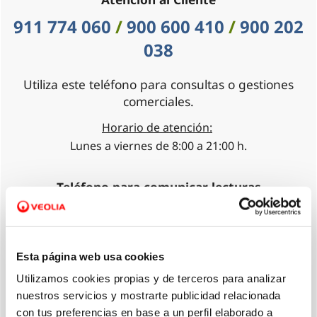
911 774 060
/
900 600 410
/
900 202
038
Utiliza este teléfono para consultas o gestiones
comerciales.
Horario de atención:
Lunes a viernes de 8:00 a 21:00 h.
Teléfono para comunicar lecturas
900 816 081
Horario de atención:
Esta página web usa cookies
Disponible las 24 horas de los 365 días del año.
Utilizamos cookies propias y de terceros para analizar
nuestros servicios y mostrarte publicidad relacionada
Averías e incidencias
con tus preferencias en base a un perfil elaborado a