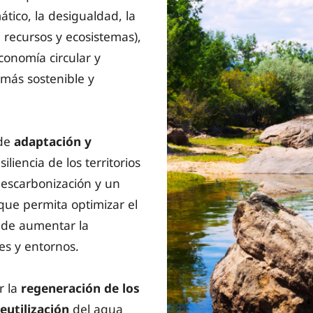
tico, la desigualdad, la
 recursos y ecosistemas),
onomía circular y
más sostenible y
 de
adaptación y
iliencia de los territorios
descarbonización y un
que permita optimizar el
n de aumentar la
es y entornos.
r la
regeneración de los
eutilización
del agua