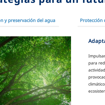
n y preservación del agua
Protección 
Adapta
Impulsam
para red
activida
provocad
climátic
ecosiste