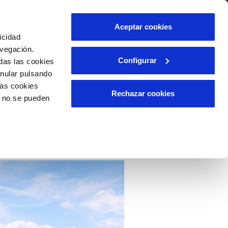
lidad
Ayuda
Contáctanos
Aceptar cookies
icidad
Área de clientes
s
avegación.
Configurar
das las cookies
anular pulsando
OS
INCIDENCIAS
las cookies
s
Comunica anomalías o posibles
Rechazar cookies
o no se pueden
fraudes
l
lio
Reclamaciones
es