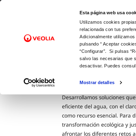
Saltar al contenido
Selecciona un municipio
Esta página web usa cook
Utilizamos cookies propias
Gestio
relacionada con tus prefer
Adicionalmente utilizamos
pulsando “ Aceptar cookie
FACTURAS Y PRECIOS
NUESTRO PAPEL EN EL CICLO
SOBRE NOSOTROS
FACTURAS, PAGOS Y
ATENCI
CALID
NUEST
CO
Inicio
Conócenos
Nuestros compromisos
“Configurar”. Si pulsas “R
URBANO
CONSUMOS
Tarifas
Canales
Control
Con las
Cam
salvo las necesarias que s
Captación
Lectura de contador
Bonificaciones y mínimos vitales
Cita pre
Con el 
Alt
desactivar. Puedes consul
CON EL MEDIO AMBIENTE
Potabilización
Pago de facturas
Factura digital
Mapa de
Con la 
Baj
Distribución
12 gotas (cuota fija mensual)
Entiende tu factura
Comprob
Sol
Mostrar detalles
Alcantarillado
Duplicado facturas
Doc
Desarrollamos soluciones qu
Depuración
eficiente del agua, con el cla
como recurso esencial. Para d
transformación ecológica y ju
afrontar los diferentes retos