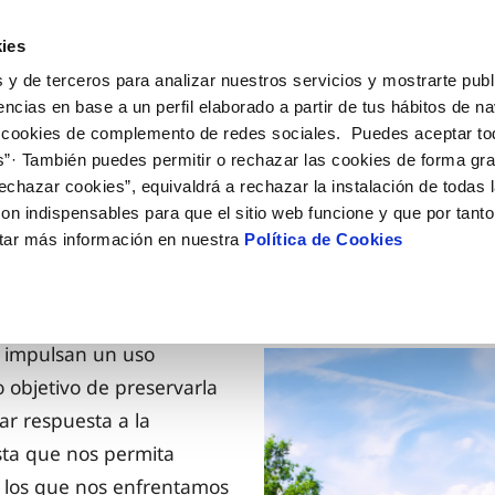
ES
EN
Actua
ies
 y de terceros para analizar nuestros servicios y mostrarte publ
nes Online
Tu Servicio
Tu Agua
Conóceno
encias en base a un perfil elaborado a partir de tus hábitos de n
 cookies de complemento de redes sociales. Puedes aceptar to
s”· También puedes permitir o rechazar las cookies de forma gr
ÓN AL CLIENTE
AD
ROS COMPROMISOS
NTRATOS
COMPROMISO DE SERVICIO
CUIDADOS DEL AGUA
MODIFICACIÓN DE DAT
echazar cookies”, equivaldrá a rechazar la instalación de todas 
 de contacto
 calidad del agua
 personas
bio de titular
Carta de compromisos
Consejos de ahorro
Actualizar datos bancario
on indispensables para que el sitio web funcione y que por tant
via
medio ambiente
a de suministro
Customer Counsel (Defensa de
Actualizar datos de domici
tar más información en nuestra
Política de Cookies
cliente)
 obras y afectaciones
innovacion y digitalización
a de suministro
Actualizar datos personal
Normativa del servicio
ación de fuga interior
icitud de Acometida
umentación contratación
e impulsan un uso
ro objetivo de preservarla
VER TODAS LAS GESTIONES
ar respuesta a la
sta que nos permita
 a los que nos enfrentamos