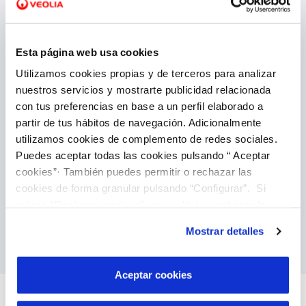
VER TODAS LAS GESTIONES
Esta página web usa cookies
Utilizamos cookies propias y de terceros para analizar
nuestros servicios y mostrarte publicidad relacionada
con tus preferencias en base a un perfil elaborado a
partir de tus hábitos de navegación. Adicionalmente
Domicilia tus facturas
utilizamos cookies de complemento de redes sociales.
También puedes domiciliar tus facturas, es la
Puedes aceptar todas las cookies pulsando “ Aceptar
manera más fácil de olvidarte de ellas y puedes
cookies”· También puedes permitir o rechazar las
hacerlo directamente a través de nuestra área
cookies de forma granular pulsando “Configurar”. Si
de clientes. Una vez hecho no tienes que volver
a preocuparte.
pulsas “Rechazar cookies”, equivaldrá a rechazar la
instalación de todas las cookies salvo las necesarias que
Mostrar detalles
Domiciliar facturas
son indispensables para que el sitio web funcione y que
por tanto no se pueden desactivar. Puedes consultar
más información en nuestra
Política de Cookies
Aceptar cookies