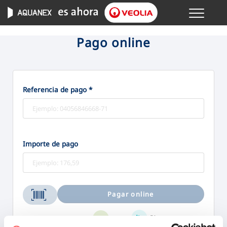
Menu
GESTIONES ONLINE
Pago online
VER TODAS LAS GESTIONES
Referencia de pago *
TU SERVICIO
VER TODAS LAS GESTIONES
Importe de pago
TU AGUA
VER TODAS LAS GESTIONES
Pagar online
CONÓCENOS
Bizum
Tarjeta
Aceptamos: