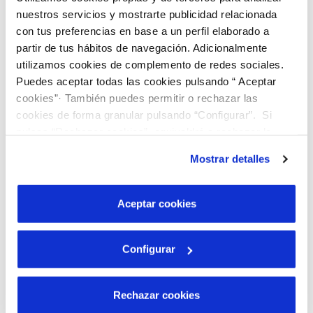
Si ya eres
usuario o usuaria del área de
nuestros servicios y mostrarte publicidad relacionada
clientes
puedes acceder y solicitar la factura
con tus preferencias en base a un perfil elaborado a
partir de tus hábitos de navegación. Adicionalmente
digital desde el apartado de gestiones.
utilizamos cookies de complemento de redes sociales.
Puedes aceptar todas las cookies pulsando “ Aceptar
cookies”· También puedes permitir o rechazar las
cookies de forma granular pulsando “Configurar”. Si
pulsas “Rechazar cookies”, equivaldrá a rechazar la
instalación de todas las cookies salvo las necesarias que
Mostrar detalles
Tu Factura digital
son indispensables para que el sitio web funcione y que
por tanto no se pueden desactivar. Puedes consultar
más información en nuestra
Política de Cookies
Aceptar cookies
Si aún no eres usuario, pero
eres titular de un
contrato
, puedes registrarte en un minuto.
Configurar
Rechazar cookies