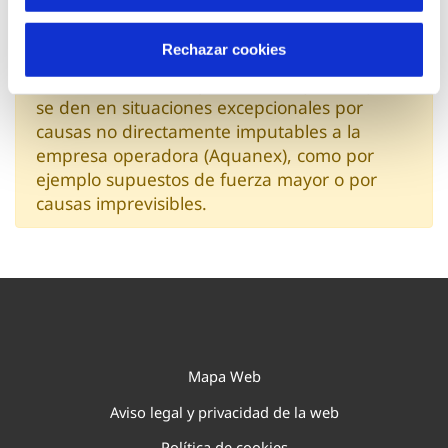
En tu municipio adquirimos estos cinco
compromisos de servicio al cliente en
Rechazar cookies
situaciones de estabilidad. No se
considerarán incumplimientos aquellos que
se den en situaciones excepcionales por
causas no directamente imputables a la
empresa operadora (Aquanex), como por
ejemplo supuestos de fuerza mayor o por
causas imprevisibles.
Mapa Web
Aviso legal y privacidad de la web
Política de cookies