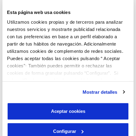
Esta página web usa cookies
Responsabilidad
Utilizamos cookies propias y de terceros para analizar
nuestros servicios y mostrarte publicidad relacionada
con tus preferencias en base a un perfil elaborado a
Eficiencia
partir de tus hábitos de navegación. Adicionalmente
utilizamos cookies de complemento de redes sociales.
Puedes aceptar todas las cookies pulsando “ Aceptar
cookies”· También puedes permitir o rechazar las
Cercanía
cookies de forma granular pulsando “Configurar”. Si
pulsas “Rechazar cookies”, equivaldrá a rechazar la
instalación de todas las cookies salvo las necesarias que
Precisión
Mostrar detalles
son indispensables para que el sitio web funcione y que
por tanto no se pueden desactivar. Puedes consultar
más información en nuestra
Política de Cookies
Aceptar cookies
Profesionalidad
Configurar