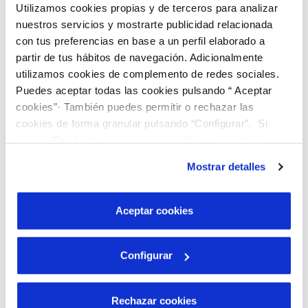
Utilizamos cookies propias y de terceros para analizar
nuestros servicios y mostrarte publicidad relacionada
con tus preferencias en base a un perfil elaborado a
partir de tus hábitos de navegación. Adicionalmente
utilizamos cookies de complemento de redes sociales.
Puedes aceptar todas las cookies pulsando “ Aceptar
cookies”· También puedes permitir o rechazar las
cookies de forma granular pulsando “Configurar”. Si
pulsas “Rechazar cookies”, equivaldrá a rechazar la
instalación de todas las cookies salvo las necesarias que
Mostrar detalles
son indispensables para que el sitio web funcione y que
por tanto no se pueden desactivar. Puedes consultar
más información en nuestra
Política de Cookies
Aceptar cookies
Presentación del proyecto DIGITALASVEGAS
Configurar
Plan de medidas antifraude
Rechazar cookies