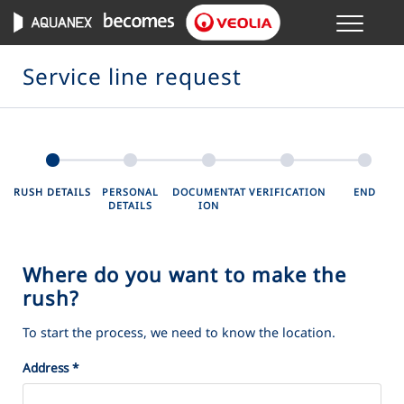
Menu
ONLINE TRANSACTIONS
Service line request
YOUR SERVICE
YOUR WATER
RUSH DETAILS
PERSONAL
DOCUMENTAT
VERIFICATION
END
DETAILS
ION
ABOUT US
Where do you want to make the
rush?
To start the process, we need to know the location.
Address
*