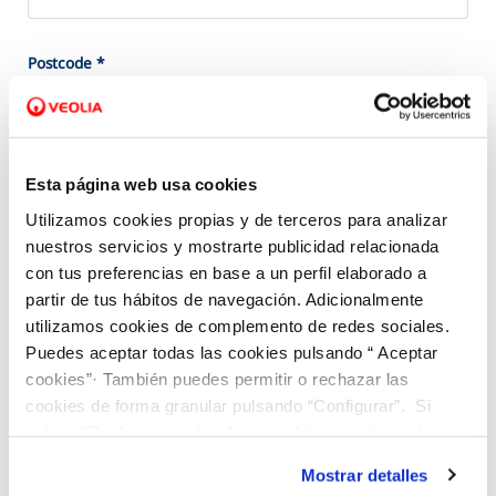
Postcode
*
Land register reference
Esta página web usa cookies
Utilizamos cookies propias y de terceros para analizar
You can find it on your IBI bill, deeds, or at the Cadastre Office
nuestros servicios y mostrarte publicidad relacionada
con tus preferencias en base a un perfil elaborado a
Rush details
partir de tus hábitos de navegación. Adicionalmente
utilizamos cookies de complemento de redes sociales.
Connection type
*
Puedes aceptar todas las cookies pulsando “ Aceptar
cookies”· También puedes permitir o rechazar las
cookies de forma granular pulsando “Configurar”. Si
pulsas “Rechazar cookies”, equivaldrá a rechazar la
The connection is for use...
*
instalación de todas las cookies salvo las necesarias que
Mostrar detalles
son indispensables para que el sitio web funcione y que