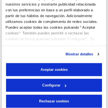
nuestros servicios y mostrarte publicidad relacionada
con tus preferencias en base a un perfil elaborado a
Attach photo
partir de tus hábitos de navegación. Adicionalmente
utilizamos cookies de complemento de redes sociales.
Puedes aceptar todas las cookies pulsando “ Aceptar
cookies”· También puedes permitir o rechazar las
cookies de forma granular pulsando “Configurar”. Si
pulsas “Rechazar cookies”, equivaldrá a rechazar la
instalación de todas las cookies salvo las necesarias que
Mostrar detalles
Drag or click to upload the image
son indispensables para que el sitio web funcione y que
por tanto no se pueden desactivar. Puedes consultar
más información en nuestra
Política de Cookies
Aceptar cookies
Configurar
We hereby inform you that
AQUANEX, SERVICIO
Rechazar cookies
DOMICILIARIO DEL AGUA DE EXTREMADURA, S.A
will
process your personal data in order to process your request.