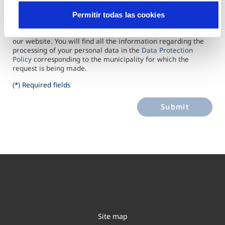
You can access your data, request that it be rectified or
erased, restrict its processing, exercise the right to
Permitir todas las cookies
portability and object to its processing in certain cases by
completing the form available in the
Contact
us section of
our website. You will find all the information regarding the
processing of your personal data in the
Data Protection
Policy
corresponding to the municipality for which the
request is being made.
(*) Required fields
Submit
Site map