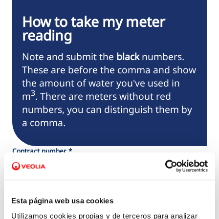
How to take my
meter
reading
Note and submit the
black
numbers.
These are before the comma and show
the amount of water you've used in
3
m
. There are meters without red
numbers, you can distinguish them by
a comma.
Contract number *
Current reading *
Esta página web usa cookies
Utilizamos cookies propias y de terceros para analizar