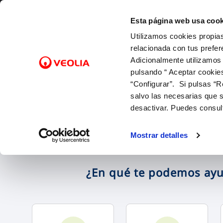
Saltar al contenido
Esta página web usa cook
Utilizamos cookies propias
Gest
relacionada con tus prefer
Adicionalmente utilizamos
pulsando “ Aceptar cookie
Inicio
FACTURAS Y PRECIOS
NUESTRO PAPEL EN EL CICLO URBANO
ATENCIÓ
CALIDA
NUESTR
FACTURAS, PAGOS Y CONSUMOS
C
SOBRE NOSOTROS
“Configurar”. Si pulsas “R
Tarifas
Captación
Canales 
Control 
Con las 
Lectura de contador
salvo las necesarias que s
Bonificaciones y mínimos vitales
Potabilización
Cita prev
Con el m
Pago de facturas
desactivar. Puedes consul
Factura digital
Distribución
Mapa de 
Con la in
12 gotas (cuota fija mensual)
Entiende tu factura
Alcantarillado
Comproba
Mostrar detalles
Duplicado facturas
Depuración
¿En qué te podemos ay