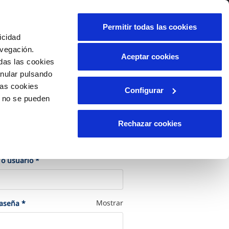
alidad
Ayuda
Contáctanos
Permitir todas las cookies
icidad
Área de clientes
avegación.
Aceptar cookies
das las cookies
anular pulsando
OS
INCIDENCIAS
las cookies
Configurar
os
Comunica anomalías o posibles
o no se pueden
fraudes
liente)
cilio
Reclamaciones
Rechazar cookies
les
cede a tu cuenta
(Obligatorio)
 o usuario
*
(Obligatorio)
Mostrar
raseña
*