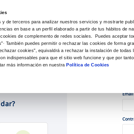
ES
EN
Actu
ies
 y de terceros para analizar nuestros servicios y mostrarte publ
iones Online
Tu Servicio
Tu Agua
Conócenos
encias en base a un perfil elaborado a partir de tus hábitos de n
 cookies de complemento de redes sociales. Puedes aceptar to
s”· También puedes permitir o rechazar las cookies de forma gr
N AL CLIENTE
D
OS COMPROMISOS
COMPROMISO DE SERVICIO
CUIDADOS DEL AGUA
ONTRATOS
MODIFICACIÓN DE DAT
echazar cookies”, equivaldrá a rechazar la instalación de todas 
de contacto
calidad del agua
personas
Carta de compromisos
Consejos de ahorro
Cambio de titular
Actualizar datos bancari
on indispensables para que el sitio web funcione y que por tant
ia
edio ambiente
Customer Counsel (Defensa del c
Alta de suministro
Actualizar datos de domi
tar más información en nuestra
Política de Cookies
obras y afectaciones
novacion y digitalización
Normativa del servicio
Baja de suministro
Actualizar datos persona
ción de fuga interior
Ac
Solicitud de Acometida
Documentación contratación
Email
udar?
VER TODAS LAS GESTIONES
Cont