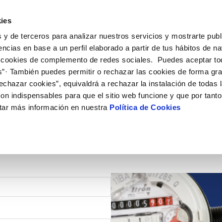
ES
EN
Actu
ies
 y de terceros para analizar nuestros servicios y mostrarte publ
iones Online
Tu Servicio
Tu Agua
Conócenos
encias en base a un perfil elaborado a partir de tus hábitos de n
 cookies de complemento de redes sociales. Puedes aceptar to
s”· También puedes permitir o rechazar las cookies de forma gr
N AL CLIENTE
D
OS COMPROMISOS
COMPROMISO DE SERVICIO
CUIDADOS DEL AGUA
ONTRATOS
MODIFICACIÓN DE DAT
echazar cookies”, equivaldrá a rechazar la instalación de todas 
de contacto
calidad del agua
personas
Carta de compromisos
Consejos de ahorro
Cambio de titular
Actualizar datos bancari
on indispensables para que el sitio web funcione y que por tant
ia
edio ambiente
Customer Counsel (Defensa del c
Alta de suministro
Actualizar datos de domi
tar más información en nuestra
Política de Cookies
obras y afectaciones
novacion y digitalización
Normativa del servicio
Baja de suministro
Actualizar datos persona
ción de fuga interior
Solicitud de Acometida
Documentación contratación
VER TODAS LAS GESTIONES