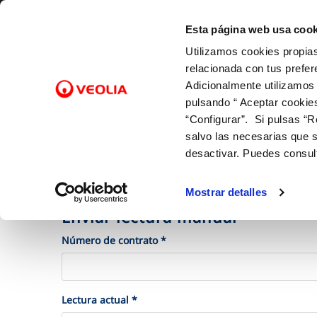
Saltar al contenido
Esta página web usa cook
Utilizamos cookies propias
Gest
relacionada con tus prefer
Adicionalmente utilizamos
pulsando “ Aceptar cookie
Inicio
Gestiones Online
Facturas, pagos y consumos
FACTURAS Y PRECIOS
NUESTRO PAPEL EN EL CICLO URBANO
ATENCIÓ
CALIDA
NUESTR
FACTURAS, PAGOS Y CONSUMOS
C
SOBRE NOSOTROS
“Configurar”. Si pulsas “R
Tarifas
Captación
Canales 
Control 
Con las 
Lectura de contador
salvo las necesarias que s
Bonificaciones y mínimos vitales
Potabilización
Cita prev
Con el m
Pago de facturas
desactivar. Puedes consul
Autolectura
Factura digital
Distribución
Mapa de 
Con la in
12 gotas (cuota fija mensual)
Entiende tu factura
Alcantarillado
Comproba
Mostrar detalles
Duplicado facturas
Depuración
Enviar lectura manual
Número de contrato *
Lectura actual *