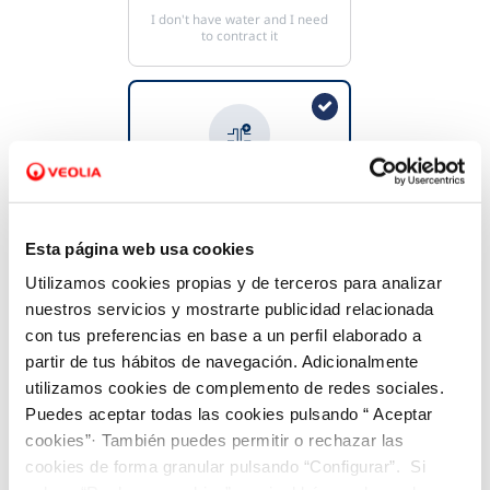
I don't have water and I need
to contract it
Service line request
Esta página web usa cookies
I don't have a connection to
the main network
Utilizamos cookies propias y de terceros para analizar
nuestros servicios y mostrarte publicidad relacionada
con tus preferencias en base a un perfil elaborado a
partir de tus hábitos de navegación. Adicionalmente
utilizamos cookies de complemento de redes sociales.
Puedes aceptar todas las cookies pulsando “ Aceptar
Contract holder change
cookies”· También puedes permitir o rechazar las
cookies de forma granular pulsando “Configurar”. Si
I have water but I want to