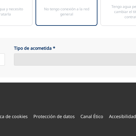
Tengo agua pe
ua y necesito
No tengo conexión a la red
cambiar el ti
ratarla
general
contra
Tipo de acometida
*
ica de cookies
Protección de datos
Canal Ético
Accesibilidad