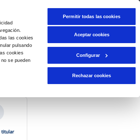
alidad
Ayuda
Contáctanos
Permitir todas las cookies
icidad
Área de clientes
avegación.
Aceptar cookies
das las cookies
anular pulsando
OS
INCIDENCIAS
las cookies
Configurar
os
Comunica anomalías o posibles
o no se pueden
tar?
fraudes
liente)
cilio
Reclamaciones
Rechazar cookies
les
s documentos necesarios
titular