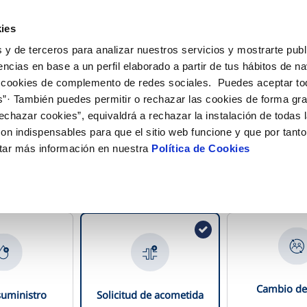
ES
EN
Actu
ies
 y de terceros para analizar nuestros servicios y mostrarte publ
iones Online
Tu Servicio
Tu Agua
Conócenos
encias en base a un perfil elaborado a partir de tus hábitos de n
 cookies de complemento de redes sociales. Puedes aceptar to
s”· También puedes permitir o rechazar las cookies de forma gr
N AL CLIENTE
D
OS COMPROMISOS
COMPROMISO DE SERVICIO
CUIDADOS DEL AGUA
ONTRATOS
MODIFICACIÓN DE DAT
echazar cookies”, equivaldrá a rechazar la instalación de todas 
de contacto
calidad del agua
personas
Carta de compromisos
Consejos de ahorro
Cambio de titular
Actualizar datos bancari
on indispensables para que el sitio web funcione y que por tant
é documentos necesito para contra
ia
edio ambiente
Customer Counsel (Defensa del c
Alta de suministro
Actualizar datos de domi
tar más información en nuestra
Política de Cookies
obras y afectaciones
novacion y digitalización
Normativa del servicio
Baja de suministro
Actualizar datos persona
quieres realizar, dirección y uso del suministro, y te diremos lo
ción de fuga interior
Solicitud de Acometida
Documentación contratación
VER TODAS LAS GESTIONES
Cambio de 
suministro
Solicitud de acometida