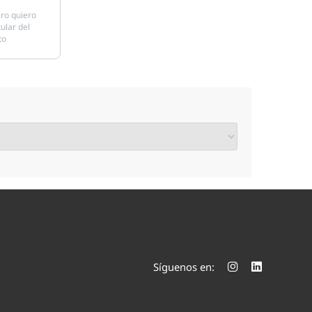
ro quiero
tular del
to
Síguenos en: