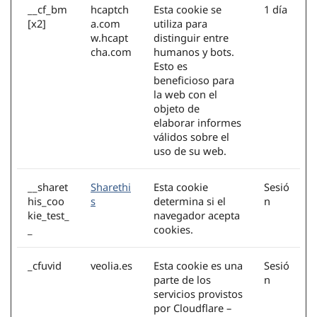
__cf_bm
hcaptch
Esta cookie se
1 día
[x2]
a.com
utiliza para
w.hcapt
distinguir entre
cha.com
humanos y bots.
Esto es
beneficioso para
la web con el
objeto de
elaborar informes
válidos sobre el
uso de su web.
__sharet
Sharethi
Esta cookie
Sesió
his_coo
s
determina si el
n
kie_test_
navegador acepta
_
cookies.
_cfuvid
veolia.es
Esta cookie es una
Sesió
parte de los
n
servicios provistos
por Cloudflare –