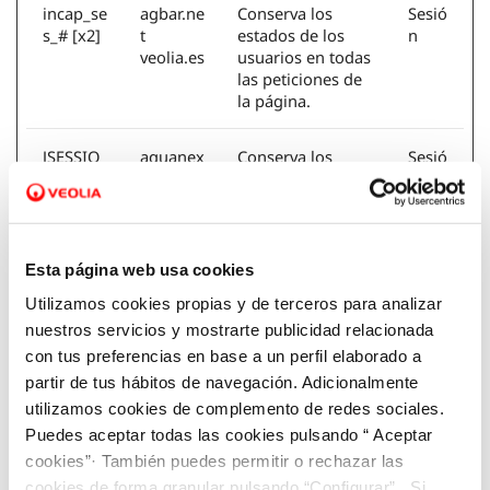
incap_se
agbar.ne
Conserva los
Sesió
s_# [x2]
t
estados de los
n
veolia.es
usuarios en todas
las peticiones de
la página.
JSESSIO
aquanex
Conserva los
Sesió
NID [x2]
.veolia.e
estados de los
n
s
usuarios en todas
New
las peticiones de
Relic
la página.
Esta página web usa cookies
LFR_SES
aquanex
Conserva los
Sesió
Utilizamos cookies propias y de terceros para analizar
SION_ST
.veolia.e
estados de los
n
nuestros servicios y mostrarte publicidad relacionada
ATE_#
s
usuarios en todas
con tus preferencias en base a un perfil elaborado a
las peticiones de
partir de tus hábitos de navegación. Adicionalmente
la página.
utilizamos cookies de complemento de redes sociales.
Puedes aceptar todas las cookies pulsando “ Aceptar
nlbi_#
agbar.ne
Empleada para
Sesió
cookies”· También puedes permitir o rechazar las
[x2]
t
garantizar la
n
veolia.es
seguridad del
cookies de forma granular pulsando “Configurar”. Si