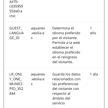
aa1b-
cd35959
55da0:a
ctvc
GUEST_
aquanex
Determina el
1
LANGUA
.veolia.e
idioma preferido
año
GE_ID
s
por el visitante.
Permite a la web
establecer el
idioma preferido
en el reingreso
del visitante.
LR_ONL
aquanex
Guarda los datos
1 día
Y_ONE_
.veolia.e
relacionados con
MUNICI
s
las preferencias
PIO_352
del visitante con
844
respecto al
ámbito del
servicio