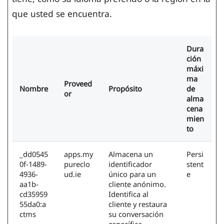
que usted se encuentra.
Dura
ción
máxi
ma
Proveed
Nombre
Propósito
de
or
alma
cena
mien
to
_dd0545
apps.my
Almacena un
Persi
0f-1489-
pureclo
identificador
stent
4936-
ud.ie
único para un
e
aa1b-
cliente anónimo.
cd35959
Identifica al
55da0:a
cliente y restaura
ctms
su conversación