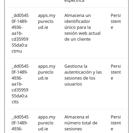
específica
_dd0545
apps.my
Almacena un
Persi
0f-1489-
pureclo
identificador
stent
4936-
ud.ie
único para la
e
aa1b-
sesión web actual
cd35959
de un cliente
55da0:a
ctmu
_dd0545
apps.my
Gestiona la
Persi
0f-1489-
pureclo
autenticación y las
stent
4936-
ud.ie
sesiones de los
e
aa1b-
usuarios
cd35959
55da0:a
ctts
_dd0545
apps.my
Almacena el
Persi
0f-1489-
pureclo
número total de
stent
4936-
ud.ie
sesiones
e