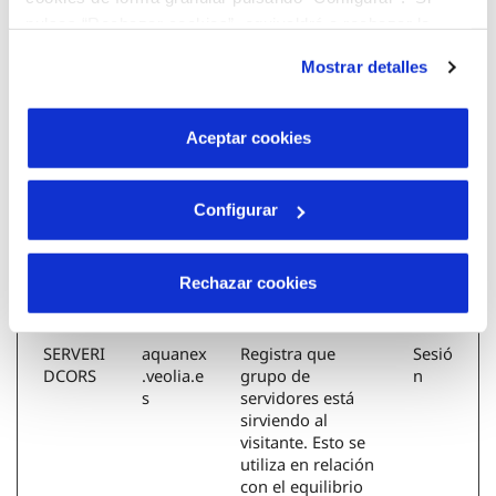
sitio web y la
pulsas “Rechazar cookies”, equivaldrá a rechazar la
detección de
instalación de todas las cookies salvo las necesarias que
fraudes.
Mostrar detalles
son indispensables para que el sitio web funcione y que
por tanto no se pueden desactivar. Puedes consultar
SERVERI
aquanex
Esta cookie se
Sesió
más información en nuestra
Política de Cookies
Aceptar cookies
D
.veolia.e
utiliza para ceder
n
s
el visitante a un
servidor
específico. Esta
Configurar
función es
necesaria para la
funcionalidad del
Rechazar cookies
sitio web.
SERVERI
aquanex
Registra que
Sesió
DCORS
.veolia.e
grupo de
n
s
servidores está
sirviendo al
visitante. Esto se
utiliza en relación
con el equilibrio