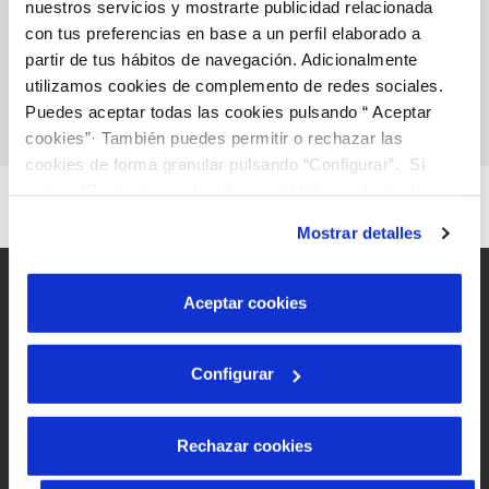
VER TODAS LAS GESTIONES
nuestros servicios y mostrarte publicidad relacionada
con tus preferencias en base a un perfil elaborado a
partir de tus hábitos de navegación. Adicionalmente
utilizamos cookies de complemento de redes sociales.
Puedes aceptar todas las cookies pulsando “ Aceptar
cookies”· También puedes permitir o rechazar las
cookies de forma granular pulsando “Configurar”. Si
pulsas “Rechazar cookies”, equivaldrá a rechazar la
instalación de todas las cookies salvo las necesarias que
Mostrar detalles
son indispensables para que el sitio web funcione y que
por tanto no se pueden desactivar. Puedes consultar
más información en nuestra
Política de Cookies
Aceptar cookies
Configurar
Mapa Web
Aviso legal y privacidad de la web
Política de cookies
Rechazar cookies
Protección de datos