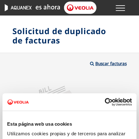
Menu
GESTIONES ONLINE
Solicitud de duplicado
de facturas
VER TODAS LAS GESTIONES
TU SERVICIO
Buscar facturas
VER TODAS LAS GESTIONES
TU AGUA
VER TODAS LAS GESTIONES
CONÓCENOS
Esta página web usa cookies
Utilizamos cookies propias y de terceros para analizar