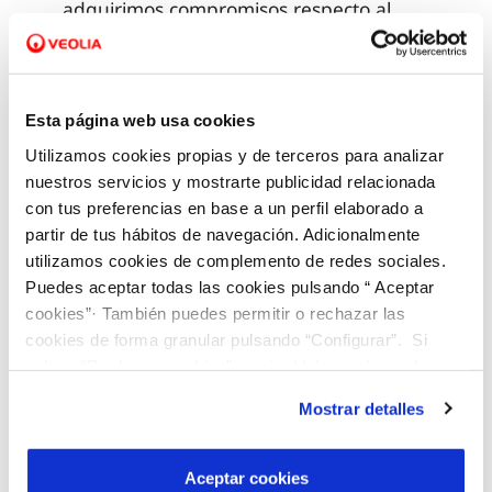
adquirimos compromisos respecto al
servicio en materia de
responsabilidad, y ponemos a
disposición la figura de customer
Esta página web usa cookies
counsel, entre otras acciones.
Utilizamos cookies propias y de terceros para analizar
nuestros servicios y mostrarte publicidad relacionada
VALORES
con tus preferencias en base a un perfil elaborado a
Acción social
partir de tus hábitos de navegación. Adicionalmente
utilizamos cookies de complemento de redes sociales.
Puedes aceptar todas las cookies pulsando “ Aceptar
cookies”· También puedes permitir o rechazar las
Generación de oportunidades
cookies de forma granular pulsando “Configurar”. Si
pulsas “Rechazar cookies”, equivaldrá a rechazar la
instalación de todas las cookies salvo las necesarias que
Mostrar detalles
son indispensables para que el sitio web funcione y que
Mejora de la ocupabilidad
por tanto no se pueden desactivar. Puedes consultar
más información en nuestra
Política de Cookies
Aceptar cookies