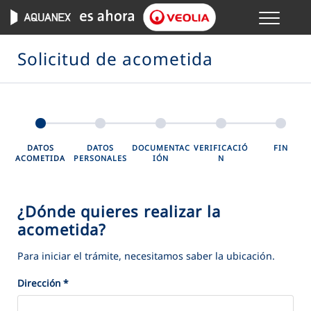
Menu
GESTIONES ONLINE
Solicitud de acometida
VER TODAS LAS GESTIONES
TU SERVICIO
DATOS
DATOS
DOCUMENTAC
VERIFICACIÓ
FIN
ACOMETIDA
PERSONALES
IÓN
N
VER TODAS LAS GESTIONES
TU AGUA
¿Dónde quieres realizar la
acometida?
VER TODAS LAS GESTIONES
Para iniciar el trámite, necesitamos saber la ubicación.
CONÓCENOS
Dirección
*