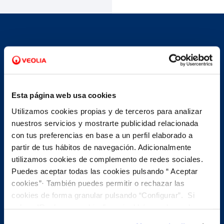
Evita desplazamientos innecesarios
En nuestro servicio de cita
previa, te ofrecemos...
Esta página web usa cookies
Utilizamos cookies propias y de terceros para analizar
nuestros servicios y mostrarte publicidad relacionada
con tus preferencias en base a un perfil elaborado a
partir de tus hábitos de navegación. Adicionalmente
phone
Cita previa telefónica
utilizamos cookies de complemento de redes sociales.
Puedes aceptar todas las cookies pulsando “ Aceptar
cookies”· También puedes permitir o rechazar las
Reserva cita y nuestros equipos de atención al cliente
te llamaran evitando que tengas que desplazarte. La
cookies de forma granular pulsando “Configurar”. Si
mayor parte de las gestiones habituales sobre un
pulsas “Rechazar cookies”, equivaldrá a rechazar la
contrato se pueden hacer por teléfono, por ejemplo:
instalación de todas las cookies salvo las necesarias que