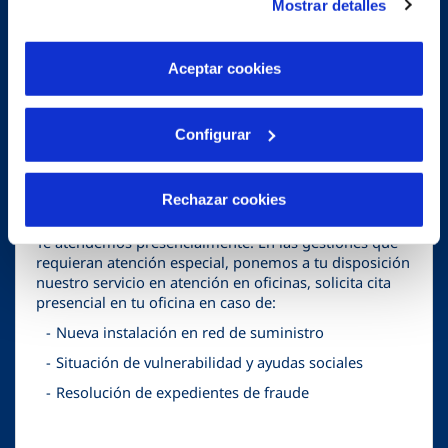
Mostrar detalles
Contratación de suministro
son indispensables para que el sitio web funcione y que
por tanto no se pueden desactivar. Puedes consultar
Bajas de servicio
más información en nuestra
Política de Cookies
Aceptar cookies
Pagos de facturas o servicio suspendido
Configurar
business
Cita en oficina
Rechazar cookies
Te atendemos presencialmente. En las gestiones que
requieran atención especial, ponemos a tu disposición
nuestro servicio en atención en oficinas, solicita cita
presencial en tu oficina en caso de:
Nueva instalación en red de suministro
Situación de vulnerabilidad y ayudas sociales
Resolución de expedientes de fraude