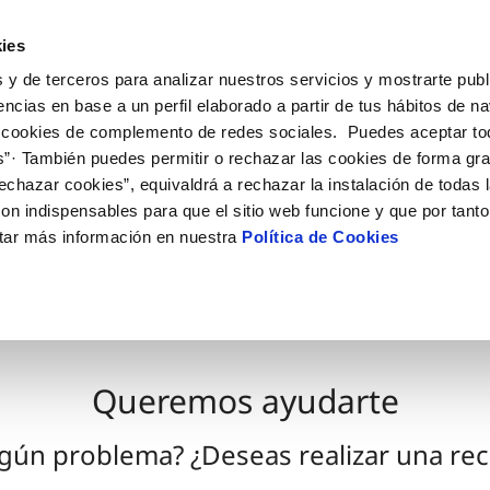
ES
EN
Actua
ies
 y de terceros para analizar nuestros servicios y mostrarte publ
nes Online
Tu Servicio
Tu Agua
Conóceno
encias en base a un perfil elaborado a partir de tus hábitos de n
 cookies de complemento de redes sociales. Puedes aceptar to
s”· También puedes permitir o rechazar las cookies de forma gr
ÓN AL CLIENTE
AD
ROS COMPROMISOS
NTRATOS
COMPROMISO DE SERVICIO
CUIDADOS DEL AGUA
MODIFICACIÓN DE DAT
echazar cookies”, equivaldrá a rechazar la instalación de todas 
 de contacto
 calidad del agua
 personas
bio de titular
Carta de compromisos
Consejos de ahorro
Actualizar datos bancario
on indispensables para que el sitio web funcione y que por tant
via
medio ambiente
a de suministro
Customer Counsel (Defensa de
Actualizar datos de domici
tar más información en nuestra
Política de Cookies
cliente)
 obras y afectaciones
innovacion y digitalización
a de suministro
Actualizar datos personal
Normativa del servicio
ación de fuga interior
icitud de Acometida
umentación contratación
Queremos ayudarte
VER TODAS LAS GESTIONES
lgún problema? ¿Deseas realizar una re