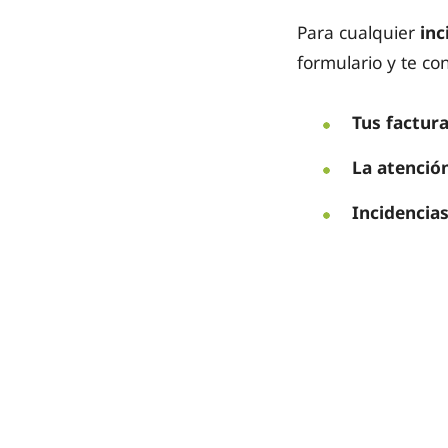
Para cualquier
inc
formulario y te co
Tus factur
La atención
Incidencia