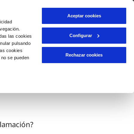
lidad
Ayuda
Contáctanos
Aceptar cookies
icidad
Área de clientes
s
avegación.
Configurar
das las cookies
anular pulsando
OS
INCIDENCIAS
las cookies
s
Comunica anomalías o posibles
Rechazar cookies
o no se pueden
fraudes
l
lio
Reclamaciones
es
clamación?