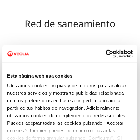
Red de saneamiento
El agua residual es conducida a la
red de
alcantarillado
una vez que ha sido empleada
para sus diferentes usos en hogares y empresas.
Este sistema facilita la
recogida de estas aguas
Esta página web usa cookies
residuales y pluviales
, y además posibilita el
Utilizamos cookies propias y de terceros para analizar
transporte hasta las diferentes estaciones
nuestros servicios y mostrarte publicidad relacionada
con tus preferencias en base a un perfil elaborado a
depuradoras
. Las estaciones de bombeo son
partir de tus hábitos de navegación. Adicionalmente
necesarias para impulsar el agua residual a las
utilizamos cookies de complemento de redes sociales.
plantas de depuración.
Puedes aceptar todas las cookies pulsando “ Aceptar
cookies”· También puedes permitir o rechazar las
cookies de forma granular pulsando “Configurar”. Si