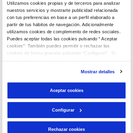
Mejor
planificación de los gastos familiares
Utilizamos cookies propias y de terceros para analizar
nuestros servicios y mostrarte publicidad relacionada
de forma mensual y sin sobresaltos
con tus preferencias en base a un perfil elaborado a
Tú
eliges el día de pago
del mes que quieres
partir de tus hábitos de navegación. Adicionalmente
utilizamos cookies de complemento de redes sociales.
pagar tu cuota mensual
Puedes aceptar todas las cookies pulsando “ Aceptar
cookies”· También puedes permitir o rechazar las
Pago fraccionado
, en caso de que en la
cookies de forma granular pulsando “Configurar”. Si
regularización el importe a pagar sea superior
pulsas “Rechazar cookies”, equivaldrá a rechazar la
a un 30% del importe estimado, tendrás tres
instalación de todas las cookies salvo las necesarias que
Mostrar detalles
meses sin coste adicional para regularizarlo
son indispensables para que el sitio web funcione y que
por tanto no se pueden desactivar. Puedes consultar
más información en nuestra
Política de Cookies
Aceptar cookies
¿Qué requisitos tengo que
cumplir?
Configurar
Rechazar cookies