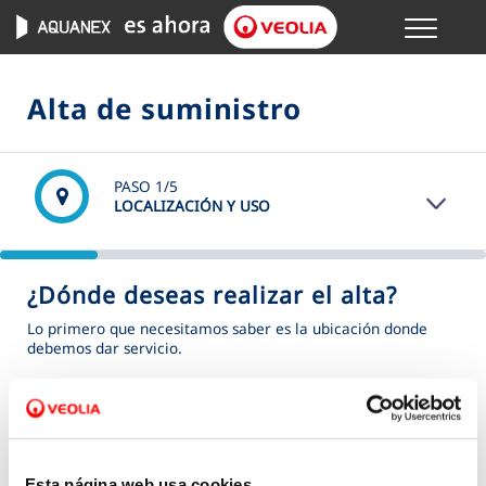
Menu
GESTIONES ONLINE
Alta de suministro
VER TODAS LAS GESTIONES
PASO
1
/5
TU SERVICIO
LOCALIZACIÓN Y USO
VER TODAS LAS GESTIONES
¿Dónde deseas realizar el alta?
TU AGUA
Lo primero que necesitamos saber es la ubicación donde
debemos dar servicio.
VER TODAS LAS GESTIONES
(*) Campos obligatorios
Dirección
*
CONÓCENOS
Esta página web usa cookies