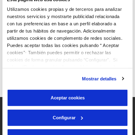
Código postal
*
VER TODAS LAS GESTIONES
Utilizamos cookies propias y de terceros para analizar
nuestros servicios y mostrarte publicidad relacionada
El contrato es para...
*
con tus preferencias en base a un perfil elaborado a
partir de tus hábitos de navegación. Adicionalmente
utilizamos cookies de complemento de redes sociales.
Puedes aceptar todas las cookies pulsando “ Aceptar
cookies”· También puedes permitir o rechazar las
cookies de forma granular pulsando “Configurar”. Si
pulsas “Rechazar cookies”, equivaldrá a rechazar la
instalación de todas las cookies salvo las necesarias que
Mostrar detalles
son indispensables para que el sitio web funcione y que
por tanto no se pueden desactivar. Puedes consultar
más información en nuestra
Política de Cookies
Aceptar cookies
Configurar
Mapa Web