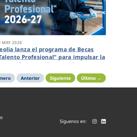
9 MAY 2026
eolia lanza el programa de Becas
Talento Profesional" para impulsar la
ormación en empleos verdes
imero
Anterior
Siguiente
Último →
co
Síguenos en: