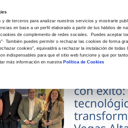
ES
Actua
ies
 y de terceros para analizar nuestros servicios y mostrarte publ
nes Online
Tu Servicio
Tu Agua
Conóceno
encias en base a un perfil elaborado a partir de tus hábitos de n
 cookies de complemento de redes sociales. Puedes aceptar to
s”· También puedes permitir o rechazar las cookies de forma gr
ÓN AL CLIENTE
AD
ROS COMPROMISOS
NTRATOS
COMPROMISO DE SERVICIO
CUIDADOS DEL AGUA
MODIFICACIÓN DE DAT
echazar cookies”, equivaldrá a rechazar la instalación de todas 
 de contacto
 calidad del agua
 personas
bio de titular
Carta de compromisos
Consejos de ahorro
Actualizar datos bancario
on indispensables para que el sitio web funcione y que por tant
via
medio ambiente
a de suministro
Customer Counsel (Defensa de
Actualizar datos de domici
tar más información en nuestra
Política de Cookies
29 JUN 2026
cliente)
 obras y afectaciones
innovacion y digitalización
a de suministro
Actualizar datos personal
DIGITALA
Normativa del servicio
ación de fuga interior
icitud de Acometida
con éxito:
umentación contratación
tecnológi
VER TODAS LAS GESTIONES
transform