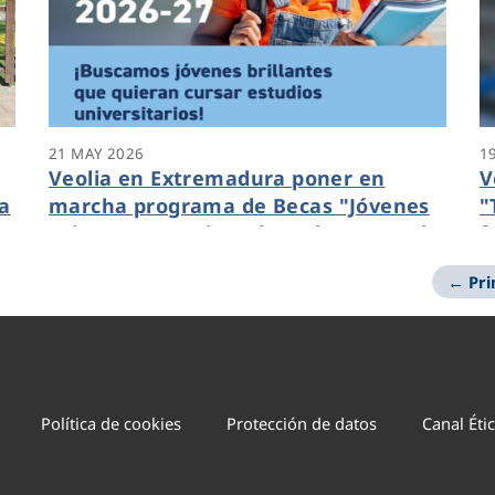
21 MAY 2026
1
Veolia en Extremadura poner en
V
la
marcha programa de Becas "Jóvenes
"
Talentos" para impulsar el acceso a la
f
universidad
← Pr
Política de cookies
Protección de datos
Canal Éti