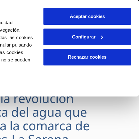
lidad
Ayuda
Contáctanos
Aceptar cookies
icidad
Área de clientes
s
avegación.
Configurar
das las cookies
anular pulsando
OS
INCIDENCIAS
las cookies
s
Comunica anomalías o posibles
Rechazar cookies
o no se pueden
fraudes
l
lio
Reclamaciones
es
SVEGAS culmina
 la revolución
ca del agua que
a la comarca de