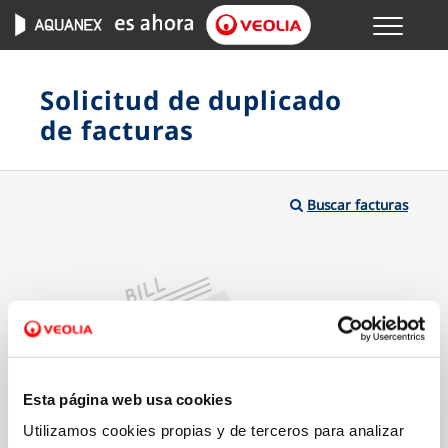
Menu
GESTIONES ONLINE
Solicitud de duplicado
de facturas
VER TODAS LAS GESTIONES
TU SERVICIO
Buscar facturas
VER TODAS LAS GESTIONES
TU AGUA
VER TODAS LAS GESTIONES
CONÓCENOS
Esta página web usa cookies
Utilizamos cookies propias y de terceros para analizar