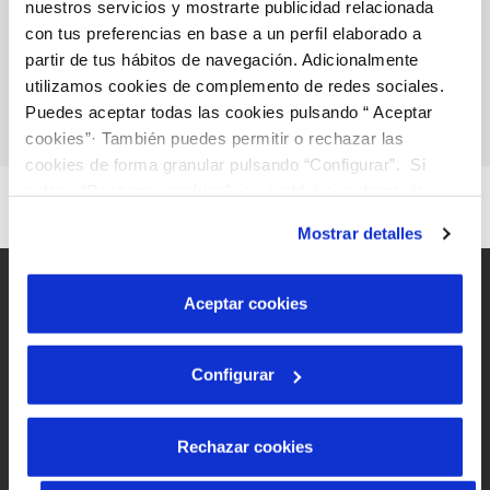
VER TODAS LAS GESTIONES
nuestros servicios y mostrarte publicidad relacionada
con tus preferencias en base a un perfil elaborado a
partir de tus hábitos de navegación. Adicionalmente
utilizamos cookies de complemento de redes sociales.
Puedes aceptar todas las cookies pulsando “ Aceptar
cookies”· También puedes permitir o rechazar las
cookies de forma granular pulsando “Configurar”. Si
pulsas “Rechazar cookies”, equivaldrá a rechazar la
instalación de todas las cookies salvo las necesarias que
Mostrar detalles
son indispensables para que el sitio web funcione y que
por tanto no se pueden desactivar. Puedes consultar
más información en nuestra
Política de Cookies
Aceptar cookies
Configurar
Mapa Web
Aviso legal y privacidad de la web
Política de cookies
Rechazar cookies
Protección de datos