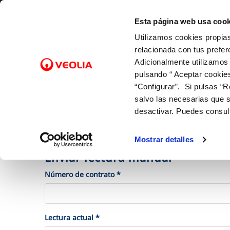
Saltar al contenido
Esta página web usa cook
Utilizamos cookies propias
Gest
relacionada con tus prefer
Adicionalmente utilizamos
pulsando “ Aceptar cookie
Inicio
Gestiones Online
Facturas, pagos y consumos
FACTURAS Y PRECIOS
NUESTRO PAPEL EN EL CICLO URBANO
ATENCIÓ
CALIDA
NUESTR
FACTURAS, PAGOS Y CONSUMOS
C
SOBRE NOSOTROS
“Configurar”. Si pulsas “R
Tarifas
Captación
Canales 
Control 
Con las 
Lectura de contador
salvo las necesarias que s
Bonificaciones y mínimos vitales
Potabilización
Cita prev
Con el m
Pago de facturas
desactivar. Puedes consul
Autolectura
Factura digital
Distribución
Mapa de 
Con la in
12 gotas (cuota fija mensual)
Entiende tu factura
Alcantarillado
Comproba
Mostrar detalles
Duplicado facturas
Depuración
Enviar lectura manual
Número de contrato *
Lectura actual *