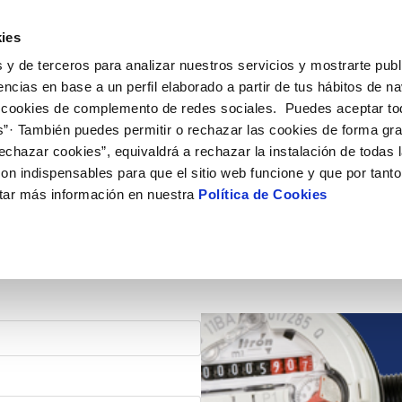
ES
EN
Actu
ies
 y de terceros para analizar nuestros servicios y mostrarte publ
iones Online
Tu Servicio
Tu Agua
Conócenos
encias en base a un perfil elaborado a partir de tus hábitos de n
 cookies de complemento de redes sociales. Puedes aceptar to
s”· También puedes permitir o rechazar las cookies de forma gr
N AL CLIENTE
D
OS COMPROMISOS
COMPROMISO DE SERVICIO
CUIDADOS DEL AGUA
ONTRATOS
MODIFICACIÓN DE DAT
echazar cookies”, equivaldrá a rechazar la instalación de todas 
de contacto
calidad del agua
personas
Carta de compromisos
Consejos de ahorro
Cambio de titular
Actualizar datos bancari
on indispensables para que el sitio web funcione y que por tant
ia
edio ambiente
Customer Counsel (Defensa del c
Alta de suministro
Actualizar datos de domi
tar más información en nuestra
Política de Cookies
obras y afectaciones
novacion y digitalización
Normativa del servicio
Baja de suministro
Actualizar datos persona
ción de fuga interior
Solicitud de Acometida
Documentación contratación
VER TODAS LAS GESTIONES