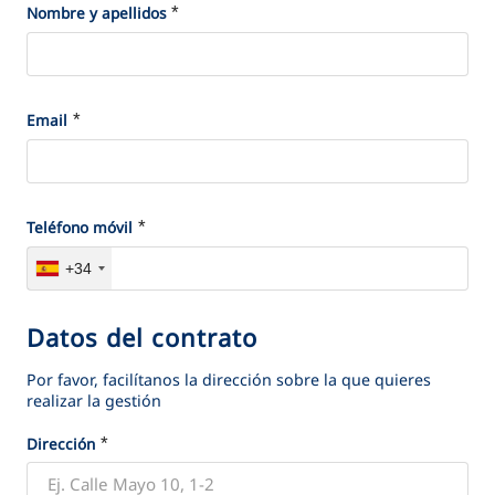
VER TODAS LAS GESTIONES
*
*
l
Nombre y apellidos
o
m
n
o
a
t
l
*
*
Email
i
e
v
s
o
d
*
*
Teléfono móvil
e
+34
c
o
Datos del contrato
D
n
a
t
Por favor, facilítanos la dirección sobre la que quieres
t
realizar la gestión
a
o
c
*
*
Dirección
s
t
d
o