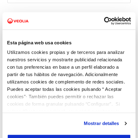
e
l
*
*
Código postal
c
o
n
Esta página web usa cookies
Tu consulta
T
t
Utilizamos cookies propias y de terceros para analizar
u
r
Describe tu consulta con el máximo detalle posible. Si
nuestros servicios y mostrarte publicidad relacionada
c
a
conoces el
número de contrato
o tienes algún
ID
con tus preferencias en base a un perfil elaborado a
(identificador)
de trámite relacionado con la consulta,
o
t
inclúyelo también.
partir de tus hábitos de navegación. Adicionalmente
n
o
utilizamos cookies de complemento de redes sociales.
Consulta *
s
Puedes aceptar todas las cookies pulsando “ Aceptar
u
cookies”· También puedes permitir o rechazar las
l
cookies de forma granular pulsando “Configurar”. Si
t
pulsas “Rechazar cookies”, equivaldrá a rechazar la
instalación de todas las cookies salvo las necesarias que
a
Mostrar detalles
son indispensables para que el sitio web funcione y que
A
por tanto no se pueden desactivar. Puedes consultar