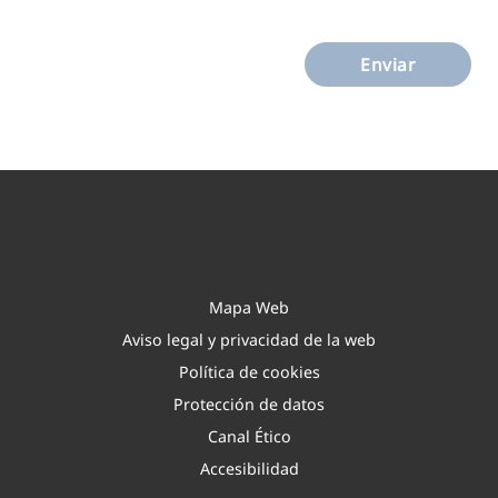
E
n
Enviar
v
i
a
r
Mapa Web
Aviso legal y privacidad de la web
Política de cookies
Protección de datos
Canal Ético
Accesibilidad