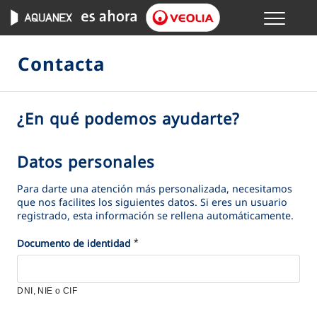
Menu
GESTIONES ONLINE
Contacta
VER TODAS LAS GESTIONES
¿En qué podemos ayudarte?
S
TU SERVICIO
e
l
Datos personales
D
VER TODAS LAS GESTIONES
e
a
Para darte una atención más personalizada, necesitamos
c
t
que nos facilites los siguientes datos. Si eres un usuario
TU AGUA
c
registrado, esta información se rellena automáticamente.
o
i
s
*
*
Documento de identidad
VER TODAS LAS GESTIONES
o
p
n
e
CONÓCENOS
a
r
DNI, NIE o CIF
e
s