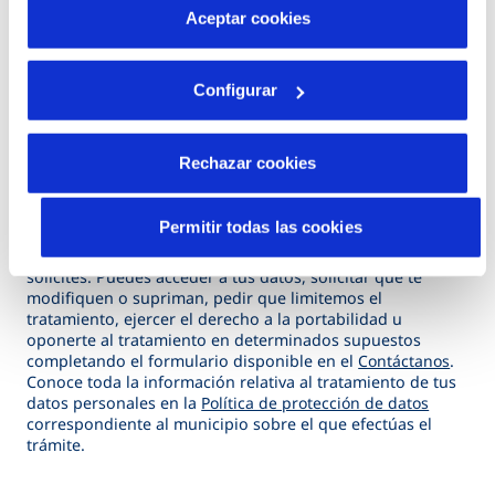
d
más información en nuestra
Política de Cookies
Aceptar cookies
Adjuntar archivos
j
u
Configurar
n
t
(*) Campos obligatorios
a
Rechazar cookies
r
Te informamos que
AQUANEX, SERVICIO DOMICILIARIO
a
Permitir todas las cookies
DEL AGUA DE EXTREMADURA, S.A
tratará tus datos
r
personales con la finalidad de tramitar la gestión que
c
solicites. Puedes acceder a tus datos, solicitar que te
modifiquen o supriman, pedir que limitemos el
h
tratamiento, ejercer el derecho a la portabilidad u
i
oponerte al tratamiento en determinados supuestos
completando el formulario disponible en el
Contáctanos
.
v
Conoce toda la información relativa al tratamiento de tus
o
datos personales en la
Política de protección de datos
correspondiente al municipio sobre el que efectúas el
s
trámite.