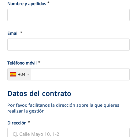
VER TODAS LAS GESTIONES
*
*
l
Nombre y apellidos
o
m
n
o
a
t
l
*
*
Email
i
e
v
s
o
d
*
*
Teléfono móvil
e
+34
c
o
Datos del contrato
D
n
a
t
Por favor, facilítanos la dirección sobre la que quieres
t
realizar la gestión
a
o
c
*
*
Dirección
s
t
d
o