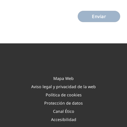
E
n
Enviar
v
i
a
r
Mapa Web
Aviso legal y privacidad de la web
Política de cookies
Protección de datos
Canal Ético
Accesibilidad