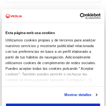
e
l
*
*
Código postal
c
o
n
Esta página web usa cookies
Tu consulta
T
t
Utilizamos cookies propias y de terceros para analizar
u
r
Describe tu consulta con el máximo detalle posible. Si
nuestros servicios y mostrarte publicidad relacionada
c
a
conoces el
número de contrato
o tienes algún
ID
con tus preferencias en base a un perfil elaborado a
(identificador)
de trámite relacionado con la consulta,
o
t
inclúyelo también.
partir de tus hábitos de navegación. Adicionalmente
n
o
utilizamos cookies de complemento de redes sociales.
Consulta *
s
Puedes aceptar todas las cookies pulsando “ Aceptar
u
cookies”· También puedes permitir o rechazar las
l
cookies de forma granular pulsando “Configurar”. Si
t
pulsas “Rechazar cookies”, equivaldrá a rechazar la
instalación de todas las cookies salvo las necesarias que
a
Mostrar detalles
son indispensables para que el sitio web funcione y que
A
por tanto no se pueden desactivar. Puedes consultar