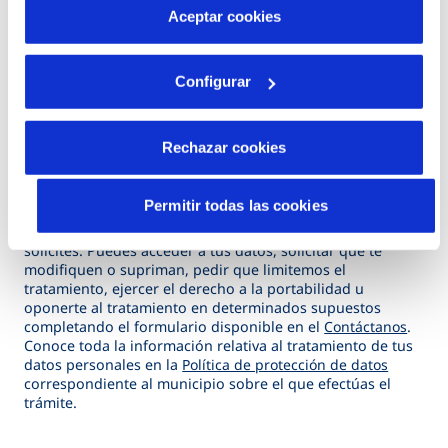
d
más información en nuestra
Política de Cookies
Aceptar cookies
Adjuntar archivos
j
u
Configurar
n
t
(*) Campos obligatorios
a
Rechazar cookies
r
Te informamos que
AQUANEX, SERVICIO DOMICILIARIO
a
Permitir todas las cookies
DEL AGUA DE EXTREMADURA, S.A
tratará tus datos
r
personales con la finalidad de tramitar la gestión que
c
solicites. Puedes acceder a tus datos, solicitar que te
modifiquen o supriman, pedir que limitemos el
h
tratamiento, ejercer el derecho a la portabilidad u
i
oponerte al tratamiento en determinados supuestos
completando el formulario disponible en el
Contáctanos
.
v
Conoce toda la información relativa al tratamiento de tus
o
datos personales en la
Política de protección de datos
correspondiente al municipio sobre el que efectúas el
s
trámite.