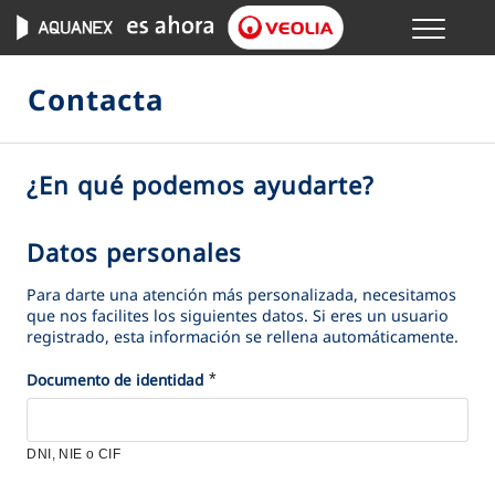
Menu
GESTIONES ONLINE
Contacta
VER TODAS LAS GESTIONES
¿En qué podemos ayudarte?
S
TU SERVICIO
e
l
Datos personales
D
VER TODAS LAS GESTIONES
e
a
Para darte una atención más personalizada, necesitamos
c
t
que nos facilites los siguientes datos. Si eres un usuario
TU AGUA
c
registrado, esta información se rellena automáticamente.
o
i
s
*
*
Documento de identidad
VER TODAS LAS GESTIONES
o
p
n
e
CONÓCENOS
a
r
DNI, NIE o CIF
e
s