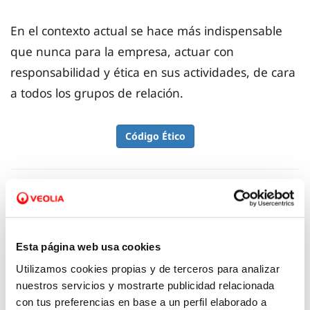
En el contexto actual se hace más indispensable
que nunca para la empresa, actuar con
responsabilidad y ética en sus actividades, de cara
a todos los grupos de relación.
Código Ético
Canal Ético
Esta página web usa cookies
En Aquanex hemos implementado un Canal Ético
Utilizamos cookies propias y de terceros para analizar
para comunicar de forma confidencial, y anónima
nuestros servicios y mostrarte publicidad relacionada
con tus preferencias en base a un perfil elaborado a
si así se desea, actos contrarios a la legislación