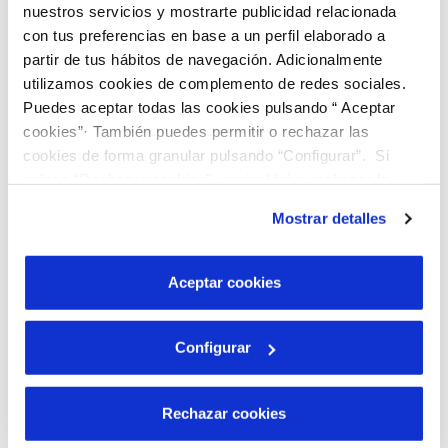
Descubre más...
nuestros servicios y mostrarte publicidad relacionada
con tus preferencias en base a un perfil elaborado a
partir de tus hábitos de navegación. Adicionalmente
utilizamos cookies de complemento de redes sociales.
Puedes aceptar todas las cookies pulsando “ Aceptar
cookies”· También puedes permitir o rechazar las
cookies de forma granular pulsando “Configurar”. Si
pulsas “Rechazar cookies”, equivaldrá a rechazar la
instalación de todas las cookies salvo las necesarias que
Mostrar detalles
son indispensables para que el sitio web funcione y que
por tanto no se pueden desactivar. Puedes consultar
más información en nuestra
Política de Cookies
Aceptar cookies
Configurar
Rechazar cookies
Aquae STEM