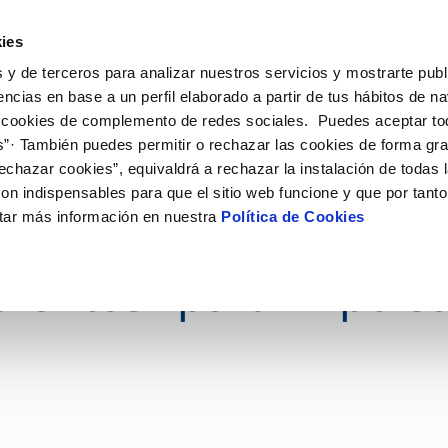
ES
Actua
ies
 y de terceros para analizar nuestros servicios y mostrarte publ
nes Online
Tu Servicio
Tu Agua
Conóceno
encias en base a un perfil elaborado a partir de tus hábitos de n
 cookies de complemento de redes sociales. Puedes aceptar to
s”· También puedes permitir o rechazar las cookies de forma gr
ÓN AL CLIENTE
AD
ROS COMPROMISOS
NTRATOS
COMPROMISO DE SERVICIO
CUIDADOS DEL AGUA
MODIFICACIÓN DE DAT
echazar cookies”, equivaldrá a rechazar la instalación de todas 
 de contacto
 calidad del agua
 personas
bio de titular
Carta de compromisos
Consejos de ahorro
Actualizar datos bancario
on indispensables para que el sitio web funcione y que por tant
via
medio ambiente
a de suministro
Customer Counsel (Defensa de
Actualizar datos de domici
tar más información en nuestra
Política de Cookies
madura poner en mar
cliente)
 obras y afectaciones
innovacion y digitalización
a de suministro
Actualizar datos personal
Normativa del servicio
ación de fuga interior
icitud de Acometida
alentos" para impulsar
umentación contratación
VER TODAS LAS GESTIONES