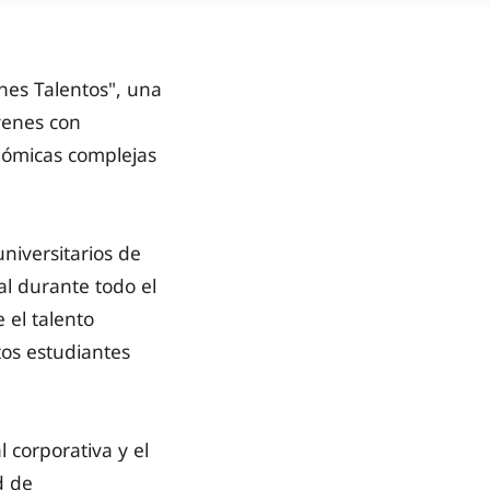
nes Talentos", una
óvenes con
nómicas complejas
niversitarios de
al durante todo el
 el talento
os estudiantes
l corporativa y el
d de