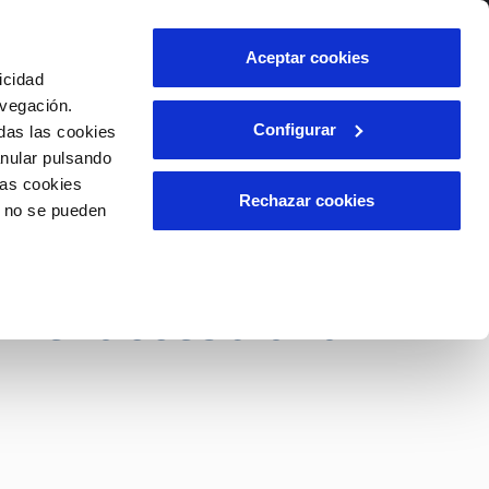
lidad
Ayuda
Contáctanos
Aceptar cookies
icidad
Área de clientes
s
avegación.
Configurar
das las cookies
anular pulsando
OS
INCIDENCIAS
las cookies
s
Comunica anomalías o posibles
Rechazar cookies
o no se pueden
fraudes
l
lio
cha programa de
Reclamaciones
es
 el acceso a la