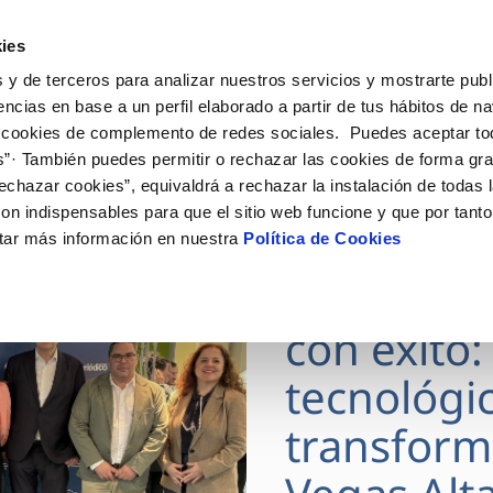
ES
Actua
ies
 y de terceros para analizar nuestros servicios y mostrarte publ
nes Online
Tu Servicio
Tu Agua
Conóceno
encias en base a un perfil elaborado a partir de tus hábitos de n
 cookies de complemento de redes sociales. Puedes aceptar to
s”· También puedes permitir o rechazar las cookies de forma gr
ÓN AL CLIENTE
AD
ROS COMPROMISOS
NTRATOS
COMPROMISO DE SERVICIO
CUIDADOS DEL AGUA
MODIFICACIÓN DE DAT
echazar cookies”, equivaldrá a rechazar la instalación de todas 
 de contacto
 calidad del agua
 personas
bio de titular
Carta de compromisos
Consejos de ahorro
Actualizar datos bancario
on indispensables para que el sitio web funcione y que por tant
via
medio ambiente
a de suministro
Customer Counsel (Defensa de
Actualizar datos de domici
tar más información en nuestra
Política de Cookies
29 JUN 2026
cliente)
 obras y afectaciones
innovacion y digitalización
a de suministro
Actualizar datos personal
DIGITALA
Normativa del servicio
ación de fuga interior
icitud de Acometida
con éxito:
umentación contratación
tecnológi
VER TODAS LAS GESTIONES
transform