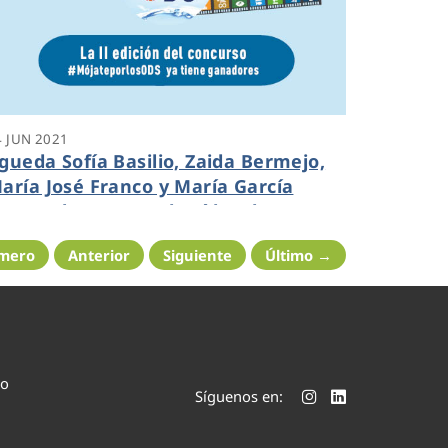
4 JUN 2021
gueda Sofía Basilio, Zaida Bermejo,
aría José Franco y María García
anan el concurso de vídeo de
quanex ‘Mójate por los ODS’
imero
Anterior
Siguiente
Último →
co
Síguenos en: