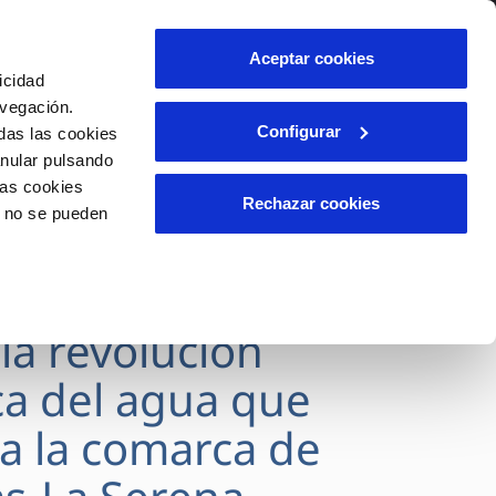
lidad
Ayuda
Contáctanos
Aceptar cookies
icidad
Área de clientes
s
avegación.
Configurar
das las cookies
anular pulsando
OS
INCIDENCIAS
las cookies
s
Comunica anomalías o posibles
Rechazar cookies
o no se pueden
fraudes
l
lio
Reclamaciones
es
SVEGAS culmina
 la revolución
ca del agua que
a la comarca de