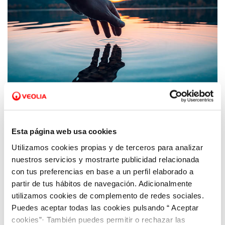
19 NOV 2020
Aquanex llama a la acción para un
Esta página web usa cookies
saneamiento responsable y garante de la
Utilizamos cookies propias y de terceros para analizar
salubridad pública
nuestros servicios y mostrarte publicidad relacionada
con tus preferencias en base a un perfil elaborado a
partir de tus hábitos de navegación. Adicionalmente
utilizamos cookies de complemento de redes sociales.
Puedes aceptar todas las cookies pulsando “ Aceptar
cookies”· También puedes permitir o rechazar las