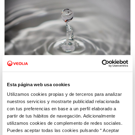
28 AGO 2024
El Ayuntamiento de Torremejía y Aquanex
Esta página web usa cookies
hacen un llamamiento a la población a
favor del consumo responsable de agua
Utilizamos cookies propias y de terceros para analizar
nuestros servicios y mostrarte publicidad relacionada
con tus preferencias en base a un perfil elaborado a
partir de tus hábitos de navegación. Adicionalmente
utilizamos cookies de complemento de redes sociales.
Puedes aceptar todas las cookies pulsando “ Aceptar