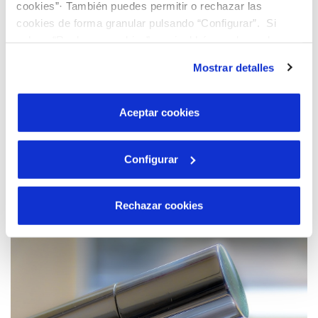
cookies”· También puedes permitir o rechazar las
cookies de forma granular pulsando “Configurar”. Si
pulsas “Rechazar cookies”, equivaldrá a rechazar la
instalación de todas las cookies salvo las necesarias que
Mostrar detalles
son indispensables para que el sitio web funcione y que
por tanto no se pueden desactivar. Puedes consultar
más información en nuestra
Política de Cookies
Aceptar cookies
19 AGO 2024
Configurar
Arrancan las obras de renovación de la red
de abastecimiento en la calle Alfonso VII, en
Rechazar cookies
Coria