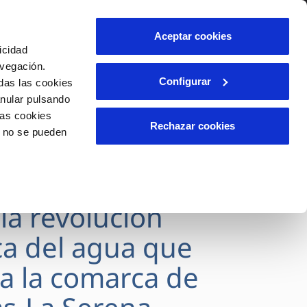
lidad
Ayuda
Contáctanos
Aceptar cookies
icidad
Área de clientes
s
avegación.
Configurar
das las cookies
anular pulsando
OS
INCIDENCIAS
las cookies
s
Comunica anomalías o posibles
Rechazar cookies
o no se pueden
fraudes
l
lio
Reclamaciones
es
SVEGAS culmina
 la revolución
ca del agua que
a la comarca de