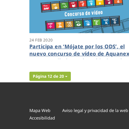
24 FEB 2020
Participa en ‘Mójate por los ODS’, el
nuevo concurso de vídeo de Aquane
para contribuir con los Objetivos de
Desarrollo Sostenible
Página 12 de 20
Mapa Web
Aviso legal y privacidad de la web
Accesibilidad