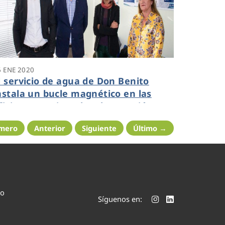
6 ENE 2020
l servicio de agua de Don Benito
nstala un bucle magnético en las
ficinas para impulsar la atención
nclusiva
imero
Anterior
Siguiente
Último →
co
Síguenos en: