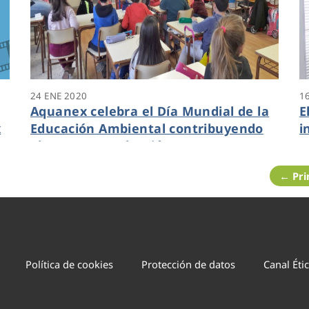
24 ENE 2020
1
Aquanex celebra el Día Mundial de la
E
x
Educación Ambiental contribuyendo
i
al ODS 12 “Producción y Consumo
o
Responsables” con Aqualogía
i
← Pr
Política de cookies
Protección de datos
Canal Éti