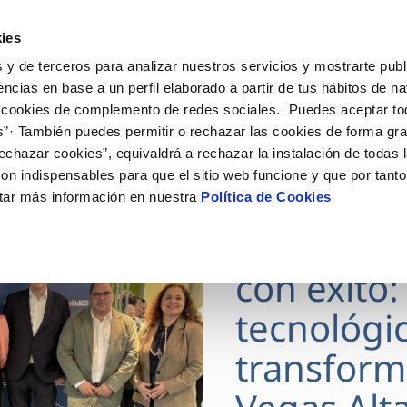
ES
Actua
ies
 y de terceros para analizar nuestros servicios y mostrarte publ
nes Online
Tu Servicio
Tu Agua
Conóceno
encias en base a un perfil elaborado a partir de tus hábitos de n
 cookies de complemento de redes sociales. Puedes aceptar to
s”· También puedes permitir o rechazar las cookies de forma gr
ÓN AL CLIENTE
AD
ROS COMPROMISOS
NTRATOS
COMPROMISO DE SERVICIO
CUIDADOS DEL AGUA
MODIFICACIÓN DE DAT
echazar cookies”, equivaldrá a rechazar la instalación de todas 
 de contacto
 calidad del agua
 personas
bio de titular
Carta de compromisos
Consejos de ahorro
Actualizar datos bancario
on indispensables para que el sitio web funcione y que por tant
via
medio ambiente
a de suministro
Customer Counsel (Defensa de
Actualizar datos de domici
tar más información en nuestra
Política de Cookies
29 JUN 2026
cliente)
 obras y afectaciones
innovacion y digitalización
a de suministro
Actualizar datos personal
DIGITALA
Normativa del servicio
ación de fuga interior
icitud de Acometida
con éxito:
umentación contratación
tecnológi
VER TODAS LAS GESTIONES
transform