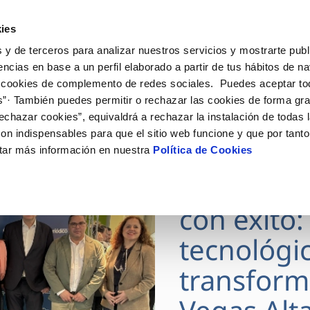
ES
Actua
ies
 y de terceros para analizar nuestros servicios y mostrarte publ
nes Online
Tu Servicio
Tu Agua
Conóceno
encias en base a un perfil elaborado a partir de tus hábitos de n
 cookies de complemento de redes sociales. Puedes aceptar to
s”· También puedes permitir o rechazar las cookies de forma gr
ÓN AL CLIENTE
AD
ROS COMPROMISOS
NTRATOS
COMPROMISO DE SERVICIO
CUIDADOS DEL AGUA
MODIFICACIÓN DE DAT
echazar cookies”, equivaldrá a rechazar la instalación de todas 
 de contacto
 calidad del agua
 personas
bio de titular
Carta de compromisos
Consejos de ahorro
Actualizar datos bancario
on indispensables para que el sitio web funcione y que por tant
via
medio ambiente
a de suministro
Customer Counsel (Defensa de
Actualizar datos de domici
tar más información en nuestra
Política de Cookies
29 JUN 2026
cliente)
 obras y afectaciones
innovacion y digitalización
a de suministro
Actualizar datos personal
DIGITALA
Normativa del servicio
ación de fuga interior
icitud de Acometida
con éxito:
umentación contratación
tecnológi
VER TODAS LAS GESTIONES
transform