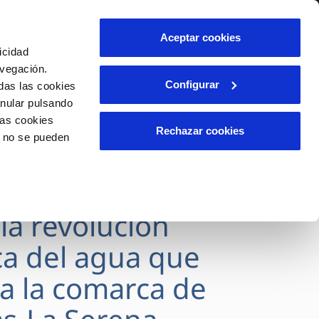
lidad
Ayuda
Contáctanos
Aceptar cookies
icidad
Área de clientes
s
avegación.
Configurar
das las cookies
anular pulsando
OS
INCIDENCIAS
las cookies
s
Comunica anomalías o posibles
Rechazar cookies
o no se pueden
fraudes
l
lio
Reclamaciones
es
SVEGAS culmina
 la revolución
ca del agua que
a la comarca de