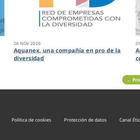
26 NOV 2020
2
Aquanex, una compañía en pro de la
A
diversidad
c
n
q
e
s
← Pr
b
Política de cookies
Protección de datos
Canal Éti