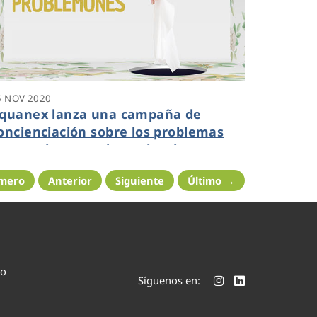
5 NOV 2020
quanex lanza una campaña de
oncienciación sobre los problemas
ue producen en las redes de
aneamiento las mascarillas,
imero
Anterior
Siguiente
Último →
astoncitos y toallitas
co
Síguenos en: