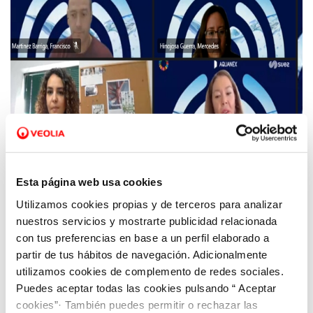
26 MAR 2021
Expertos en nutrición, sanidad y prevención
Esta página web usa cookies
de enfermedades y calidad de aguas ponen
Utilizamos cookies propias y de terceros para analizar
en valor el binomio-agua y salud
nuestros servicios y mostrarte publicidad relacionada
con tus preferencias en base a un perfil elaborado a
partir de tus hábitos de navegación. Adicionalmente
utilizamos cookies de complemento de redes sociales.
Puedes aceptar todas las cookies pulsando “ Aceptar
cookies”· También puedes permitir o rechazar las