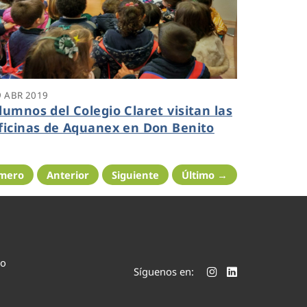
9 ABR 2019
lumnos del Colegio Claret visitan las
ficinas de Aquanex en Don Benito
imero
Anterior
Siguiente
Último →
co
Síguenos en: