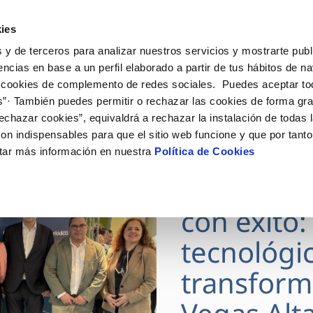
ES
Actua
ies
 y de terceros para analizar nuestros servicios y mostrarte publ
nes Online
Tu Servicio
Tu Agua
Conóceno
encias en base a un perfil elaborado a partir de tus hábitos de n
 cookies de complemento de redes sociales. Puedes aceptar to
s”· También puedes permitir o rechazar las cookies de forma gr
ÓN AL CLIENTE
AD
ROS COMPROMISOS
NTRATOS
COMPROMISO DE SERVICIO
CUIDADOS DEL AGUA
MODIFICACIÓN DE DAT
echazar cookies”, equivaldrá a rechazar la instalación de todas 
 de contacto
 calidad del agua
 personas
bio de titular
Carta de compromisos
Consejos de ahorro
Actualizar datos bancario
on indispensables para que el sitio web funcione y que por tant
via
medio ambiente
a de suministro
Customer Counsel (Defensa de
Actualizar datos de domici
tar más información en nuestra
Política de Cookies
29 JUN 2026
cliente)
 obras y afectaciones
innovacion y digitalización
a de suministro
Actualizar datos personal
DIGITALA
Normativa del servicio
ación de fuga interior
icitud de Acometida
con éxito:
umentación contratación
tecnológi
VER TODAS LAS GESTIONES
transform