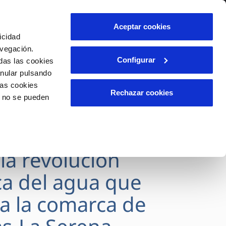
lidad
Ayuda
Contáctanos
Aceptar cookies
icidad
Área de clientes
s
avegación.
Configurar
das las cookies
anular pulsando
OS
INCIDENCIAS
las cookies
s
Comunica anomalías o posibles
Rechazar cookies
o no se pueden
fraudes
l
lio
Reclamaciones
es
SVEGAS culmina
 la revolución
ca del agua que
a la comarca de