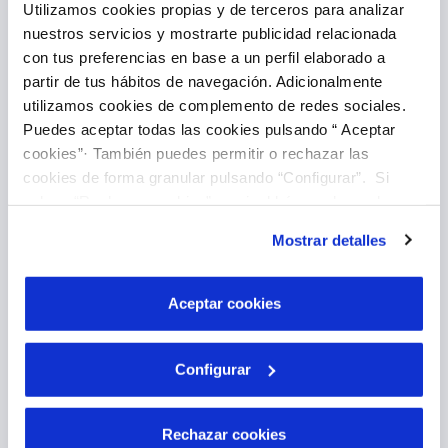
Utilizamos cookies propias y de terceros para analizar
nuestros servicios y mostrarte publicidad relacionada
con tus preferencias en base a un perfil elaborado a
Introducir lectura
partir de tus hábitos de navegación. Adicionalmente
utilizamos cookies de complemento de redes sociales.
Puedes aceptar todas las cookies pulsando “ Aceptar
cookies”· También puedes permitir o rechazar las
cookies de forma granular pulsando “Configurar”. Si
pulsas “Rechazar cookies”, equivaldrá a rechazar la
instalación de todas las cookies salvo las necesarias que
Mostrar detalles
son indispensables para que el sitio web funcione y que
Pago Online
por tanto no se pueden desactivar. Puedes consultar
más información en nuestra
Política de Cookies
Aceptar cookies
Configurar
Rechazar cookies