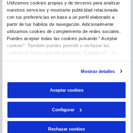
Utilizamos cookies propias y de terceros para analizar
nuestros servicios y mostrarte publicidad relacionada
con tus preferencias en base a un perfil elaborado a
Introducir lectura
partir de tus hábitos de navegación. Adicionalmente
utilizamos cookies de complemento de redes sociales.
Puedes aceptar todas las cookies pulsando “ Aceptar
cookies”· También puedes permitir o rechazar las
cookies de forma granular pulsando “Configurar”. Si
pulsas “Rechazar cookies”, equivaldrá a rechazar la
instalación de todas las cookies salvo las necesarias que
Mostrar detalles
son indispensables para que el sitio web funcione y que
Pago Online
por tanto no se pueden desactivar. Puedes consultar
más información en nuestra
Política de Cookies
Aceptar cookies
Configurar
Rechazar cookies