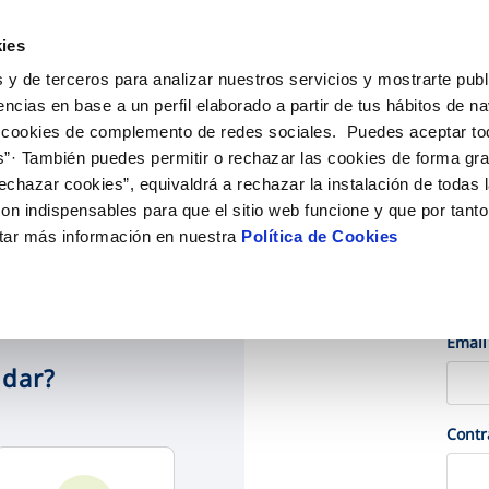
ES
EN
Actu
ies
 y de terceros para analizar nuestros servicios y mostrarte publ
iones Online
Tu Servicio
Tu Agua
Conócenos
encias en base a un perfil elaborado a partir de tus hábitos de n
 cookies de complemento de redes sociales. Puedes aceptar to
s”· También puedes permitir o rechazar las cookies de forma gr
N AL CLIENTE
D
OS COMPROMISOS
COMPROMISO DE SERVICIO
CUIDADOS DEL AGUA
ONTRATOS
MODIFICACIÓN DE DAT
echazar cookies”, equivaldrá a rechazar la instalación de todas 
de contacto
calidad del agua
personas
Carta de compromisos
Consejos de ahorro
Cambio de titular
Actualizar datos bancari
on indispensables para que el sitio web funcione y que por tant
ia
edio ambiente
Customer Counsel (Defensa del c
Alta de suministro
Actualizar datos de domi
tar más información en nuestra
Política de Cookies
obras y afectaciones
novacion y digitalización
Normativa del servicio
Baja de suministro
Actualizar datos persona
ción de fuga interior
Ac
Solicitud de Acometida
Documentación contratación
Email
udar?
VER TODAS LAS GESTIONES
Cont