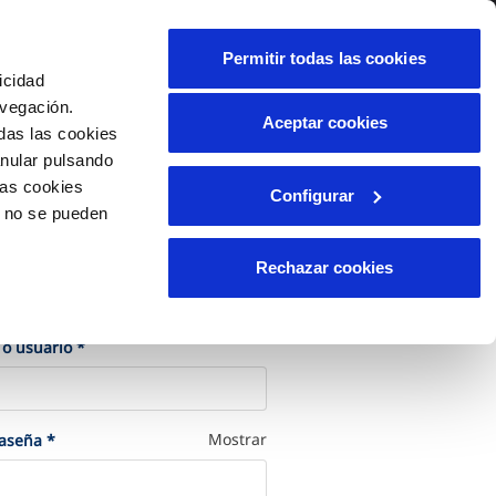
alidad
Ayuda
Contáctanos
Permitir todas las cookies
icidad
Área de clientes
avegación.
Aceptar cookies
das las cookies
anular pulsando
OS
INCIDENCIAS
las cookies
Configurar
os
Comunica anomalías o posibles
o no se pueden
fraudes
liente)
cilio
Reclamaciones
Rechazar cookies
les
cede a tu cuenta
(Obligatorio)
 o usuario
*
(Obligatorio)
Mostrar
raseña
*