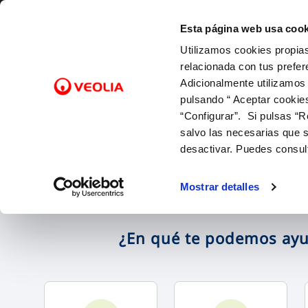
Saltar al contenido
Esta página web usa cook
Utilizamos cookies propias
Gest
relacionada con tus prefer
Adicionalmente utilizamos
pulsando “ Aceptar cookie
Inicio
FACTURAS Y PRECIOS
NUESTRO PAPEL EN EL CICLO URBANO
ATENCIÓ
CALIDA
NUESTR
FACTURAS, PAGOS Y CONSUMOS
C
SOBRE NOSOTROS
“Configurar”. Si pulsas “R
Tarifas
Captación
Canales 
Control 
Con las 
Lectura de contador
salvo las necesarias que s
Bonificaciones y mínimos vitales
Potabilización
Cita prev
Con el m
Pago de facturas
desactivar. Puedes consul
Factura digital
Distribución
Mapa de 
Con la in
12 gotas (cuota fija mensual)
Entiende tu factura
Alcantarillado
Comproba
Mostrar detalles
Duplicado facturas
Depuración
¿En qué te podemos ay