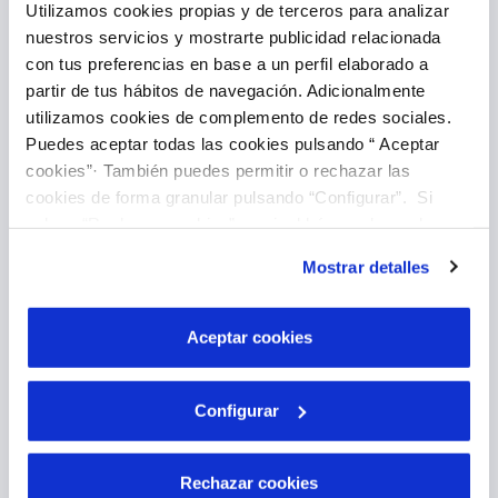
Utilizamos cookies propias y de terceros para analizar
nuestros servicios y mostrarte publicidad relacionada
con tus preferencias en base a un perfil elaborado a
Introducir lectura
partir de tus hábitos de navegación. Adicionalmente
utilizamos cookies de complemento de redes sociales.
Puedes aceptar todas las cookies pulsando “ Aceptar
cookies”· También puedes permitir o rechazar las
cookies de forma granular pulsando “Configurar”. Si
pulsas “Rechazar cookies”, equivaldrá a rechazar la
instalación de todas las cookies salvo las necesarias que
Mostrar detalles
son indispensables para que el sitio web funcione y que
Pago Online
por tanto no se pueden desactivar. Puedes consultar
más información en nuestra
Política de Cookies
Aceptar cookies
Configurar
Rechazar cookies